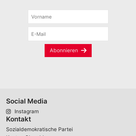
V
o
r
E
n
-
a
M
m
a
e
Abonnieren
i
*
l
*
Social Media
Instagram
Kontakt
Sozialdemokratische Partei