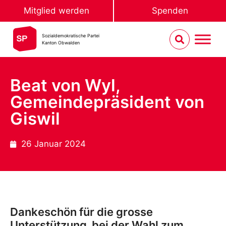
Mitglied werden
Spenden
Sozialdemokratische Partei
Kanton Obwalden
Beat von Wyl,
Gemeindepräsident von
Giswil
26 Januar 2024
Dankeschön für die grosse
Unterstützung bei der Wahl zum